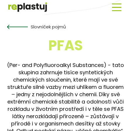
Menu
Novin
Slovníček pojmů
O
Repla
PFAS
EKOA
Prav
(Per- and Polyfluoroalkyl Substances) - tato
o
skupina zahrnuje tisíce syntetických
plast
chemických sloučenin, které mají ve své
struktuře silné vazby mezi uhlíkem a fluorem
Histo
– jedny z nejodolnějších v chemii. Díky své
plast
extrémní chemické stabilitě a odolnosti vůči
Slovn
rozkladu v životním prostředí i v těle se PFAS
pojm
látky nerozkládají přirozeně – zůstávají v
přírodě i v organismech desítky až stovky
let. Odtud pochází název „věčné chemikálie“.