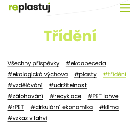
Menu
Novin
Třídění
O
Repla
EKOA
Všechny příspěvky
#ekoabeceda
Prav
#ekologická výchova
#plasty
#třídění
o
plast
#vzdělávání
#udržitelnost
Histo
#zálohování
#recyklace
#PET lahve
plast
#rPET
#cirkulární ekonomika
#klima
Slovn
#vzkaz v lahvi
pojm