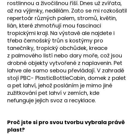
rostlinnou a živočišnou říší. Dnes už zvířata,
až na výjimky, nedělám. Zato se mi rozkošatil
repertoár různých palem, stromů, květin,
lián, které zhmotňují mou fascinaci
tropickými kraji. Na výstavě ale najdete i
třeba černošský trůn s kostýmy pro
tanečníky, tropický obchůdek, kreace
z palmového listí nebo dary moře, což jsou
drobné objekty vytvořené z naplavenin. Pet
lahve ale samo sebou převládají. V zahradě
stojí PBC- PlasticBottleCabin, domek z palet
a pet lahví, jehož posláním je mimo jiné
zužitkování pet lahví v zemích, kde
nefunguje jejich svoz a recyklace.
Proč jste si pro svou tvorbu vybrala právě
plast?