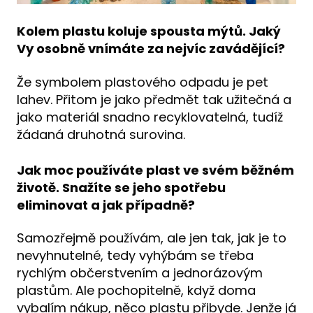
Kolem plastu koluje spousta mýtů. Jaký
Vy osobně vnímáte za nejvíc zavádějící?
Že symbolem plastového odpadu je pet
lahev. Přitom je jako předmět tak užitečná a
jako materiál snadno recyklovatelná, tudíž
žádaná druhotná surovina.
Jak moc používáte plast ve svém běžném
životě. Snažíte se jeho spotřebu
eliminovat a jak případně?
Samozřejmě používám, ale jen tak, jak je to
nevyhnutelné, tedy vyhýbám se třeba
rychlým občerstvením a jednorázovým
plastům. Ale pochopitelně, když doma
vybalím nákup, něco plastu přibyde. Jenže já