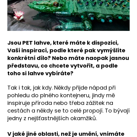
Jsou PET lahve, které máte k dispozici,
Vaší inspirací, podle které pak vymýšlíte
konkrétní dílo? Nebo máte naopak jasnou
představu, co chcete vytvořit, a podle
toho si lahve vybíráte?
Tak i tak, jak kdy. Někdy přijde nápad při
pohledu do plného kontejneru, jindy mě
inspiruje příroda nebo třeba zážitek na
cestách a někdy se to celé propojí. To bývají
jedny z nejšťastnějších okamžiků.
V jaké jiné oblasti, než je umění, vnímáte