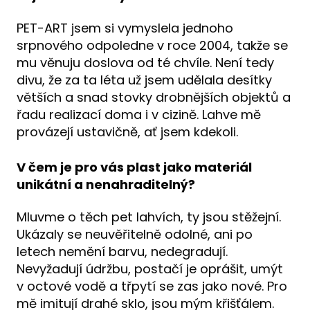
PET-ART jsem si vymyslela jednoho
srpnového odpoledne v roce 2004, takže se
mu věnuju doslova od té chvíle. Není tedy
divu, že za ta léta už jsem udělala desítky
větších a snad stovky drobnějších objektů a
řadu realizací doma i v cizině. Lahve mě
provázejí ustavičně, ať jsem kdekoli.
V čem je pro vás plast jako materiál
unikátní a nenahraditelný?
Mluvme o těch pet lahvích, ty jsou stěžejní.
Ukázaly se neuvěřitelně odolné, ani po
letech nemění barvu, nedegradují.
Nevyžadují údržbu, postačí je oprášit, umýt
v octové vodě a třpytí se zas jako nové. Pro
mě imitují drahé sklo, jsou mým křišťálem.