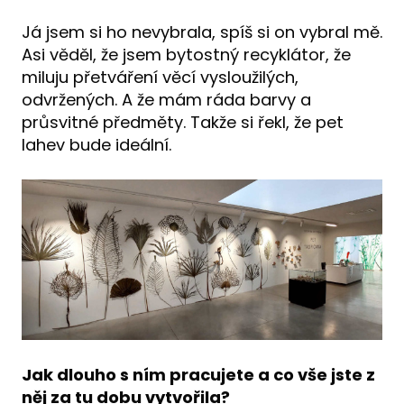
​​​Já jsem si ho nevybrala, spíš si on vybral mě.
Asi věděl, že jsem bytostný recyklátor, že
miluju přetváření věcí vysloužilých,
odvržených. A že mám ráda barvy a
průsvitné předměty. Takže si řekl, že pet
lahev bude ideální.
Jak dlouho s ním pracujete a co vše jste z
něj za tu dobu vytvořila?