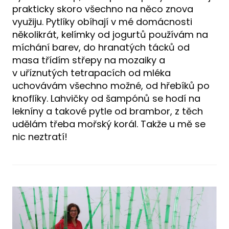
prakticky skoro všechno na něco znova
využiju. Pytlíky obíhají v mé domácnosti
několikrát, kelímky od jogurtů používám na
míchání barev, do hranatých tácků od
masa třídím střepy na mozaiky a
v uříznutých tetrapacích od mléka
uchovávám všechno možné, od hřebíků po
knoflíky. Lahvičky od šampónů se hodí na
lekníny a takové pytle od brambor, z těch
udělám třeba mořský korál. Takže u mě se
nic neztratí!