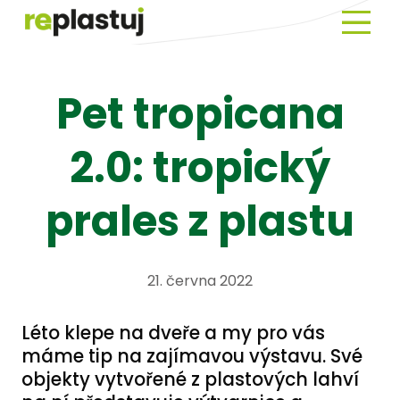
Menu
Novin
Pet tropicana
O
Repla
2.0: tropický
EKOA
Prav
prales z plastu
o
plast
Histo
21. června 2022
plast
Slovn
Léto klepe na dveře a my pro vás
pojm
máme tip na zajímavou výstavu. Své
objekty vytvořené z plastových lahví