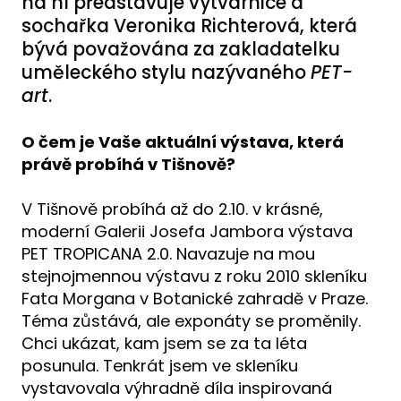
na ní představuje výtvarnice a
sochařka Veronika Richterová, která
bývá považována za zakladatelku
uměleckého stylu nazývaného
PET-
art
.
O čem je Vaše aktuální výstava, která
právě probíhá v Tišnově?
V Tišnově probíhá až do 2.10. v krásné,
moderní Galerii Josefa Jambora výstava
PET TROPICANA 2.0. Navazuje na mou
stejnojmennou výstavu z roku 2010 skleníku
Fata Morgana v Botanické zahradě v Praze.
Téma zůstává, ale exponáty se proměnily.
Chci ukázat, kam jsem se za ta léta
posunula. Tenkrát jsem ve skleníku
vystavovala výhradně díla inspirovaná