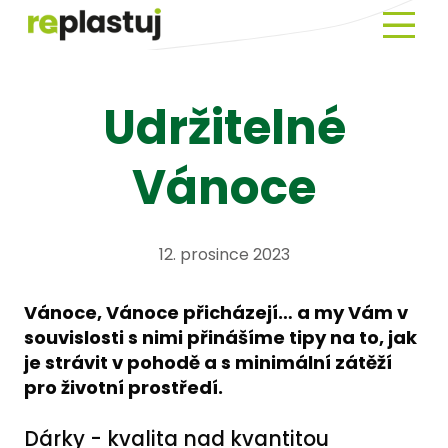
Menu
Novin
Udržitelné
O
Repla
Vánoce
EKOA
Prav
o
12. prosince 2023
plast
Histo
Vánoce, Vánoce přicházejí… a my Vám v
plast
souvislosti s nimi přinášíme tipy na to, jak
je strávit v pohodě a s minimální zátěží
Slovn
pro životní prostředí.
pojm
Dárky - kvalita nad kvantitou