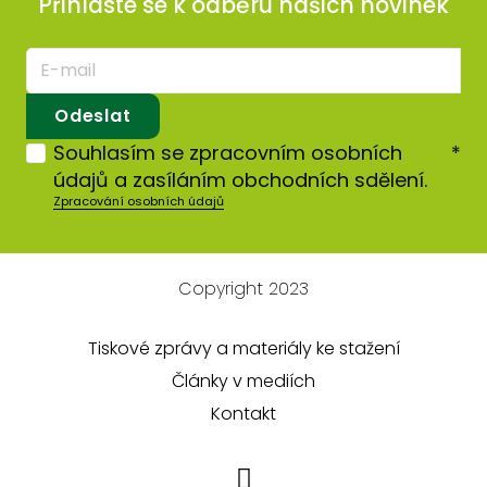
Přihlaste se k odběru našich novinek
E-
mail
*
Odeslat
Souhlasím se zpracovním osobních
*
údajů a zasíláním obchodních sdělení.
Zpracování osobních údajů
Copyright 2023
Tiskové zprávy a materiály ke stažení
Články v mediích
Kontakt