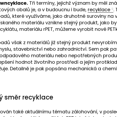
owncyklace.
Tři termíny, jejichž význam by měl zná
ových obalů je, a v budoucnu i bude,
recyklace
.
padů, které využíváme, jako druhotné suroviny na
 získaného materiálu vznikne stejný produkt, jako b
 recyklátu, materiálu rPET, můžeme vyrobit nové PET
adů však z materiálů již stejný produkt nevyrobíme
ůmyslu, stavebnictví nebo zahradnictví. Sem pak pa
 odpadového materiálu nebo nepotřebných produkt
zlepšení hodnot životního prostředí a jejím protikl
žuje. Detailně je pak popsána mechanická a chemi
ý směr recyklace
nován také aktuálnímu tématu zálohování, v posl