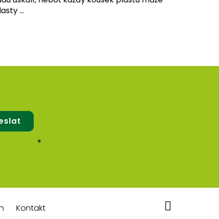
asty ...
eslat
*
h
Kontakt