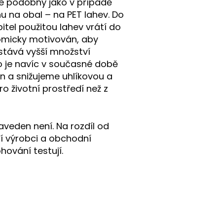
 je podobný jako v případě
u na obal – na PET lahev. Do
itel použitou lahev vrátí do
omicky motivován, aby
ostává vyšší množství
ho je navíc v současné době
in a snižujeme uhlíkovou a
o životní prostředí než z
aveden není. Na rozdíl od
í výrobci a obchodní
ohování testují.