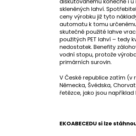
diskutovanému konečně i u ná
skleněných lahví. Spotřebit
ceny výrobku již tyto náklad
automatu k tomu určenému, 
skutečně použité lahve vrac
použitých PET lahví – tedy 
nedostatek. Benefity záloho
vodní stopu, protože výroba 
primárních surovin.
V České republice zatím (v 
Německa, Švédska, Chorvats
řetězce, jako jsou například M
EKOABECEDU si lze stáhno