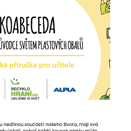
ou nedílnou součástí našeho života, mají svá
 řadu úskalí, neboť každý kousek plastu může