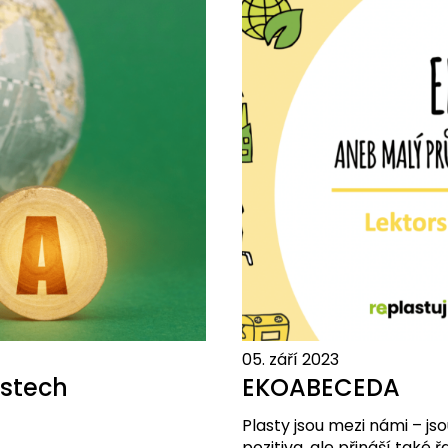
05. září 2023
astech
EKOABECEDA
Plasty jsou mezi námi – js
pozitiva, ale přináší také