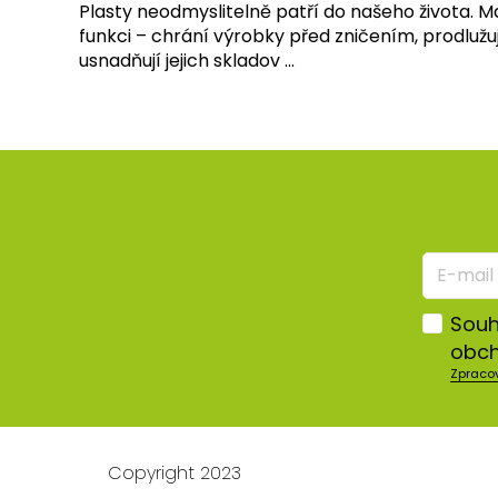
Plasty neodmyslitelně patří do našeho života. 
funkci – chrání výrobky před zničením, prodlužu
usnadňují jejich skladov ...
E-
mail
*
Souh
obch
Zpraco
Copyright 2023