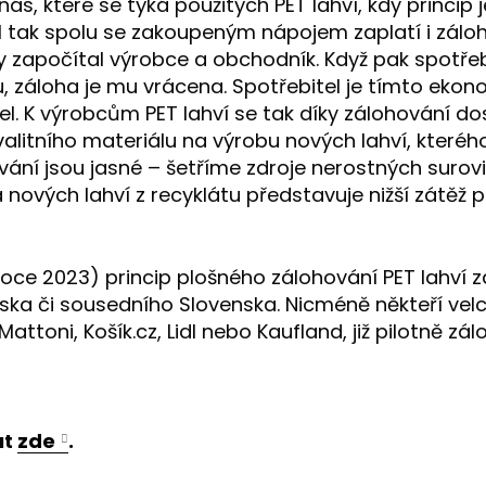
s, které se týká použitých PET lahví, kdy princip
el tak spolu se zakoupeným nápojem zaplatí i záloh
y započítal výrobce a obchodník. Když pak spotřeb
záloha je mu vrácena. Spotřebitel je tímto ekon
el. K výrobcům PET lahví se tak díky zálohování d
kvalitního materiálu na výrobu nových lahví, které
vání jsou jasné – šetříme zdroje nerostných surov
nových lahví z recyklátu představuje nižší zátěž pr
roce 2023) princip plošného zálohování PET lahví z
ka či sousedního Slovenska. Nicméně někteří velc
attoni, Košík.cz, Lidl nebo Kaufland, již pilotně zál
ut
zde
.