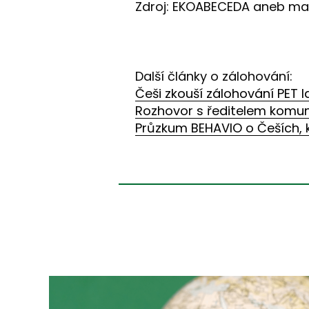
Zdroj: EKOABECEDA aneb ma
Další články o zálohování:
Češi zkouší zálohování PET l
Rozhovor s ředitelem komuni
Průzkum BEHAVIO o Češích, k