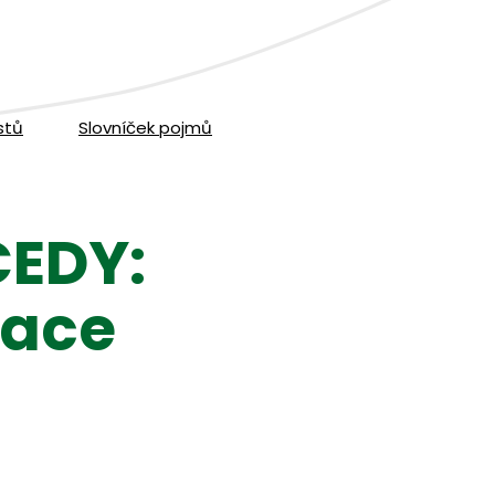
stů
Slovníček pojmů
CEDY:
lace