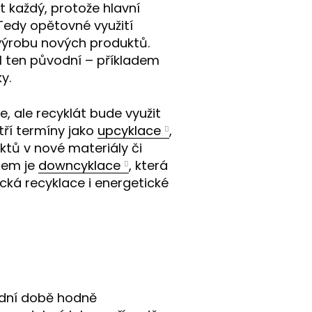
t každý, protože hlavní
 Tedy opětovné využití
 výrobu nových produktů.
yl ten původní – příkladem
ky.
, ale recyklát bude využit
tří termíny jako
upcyklace
,
ů v nové materiály či
adem je
downcyklace
, která
cká recyklace i energetické
ední době hodně